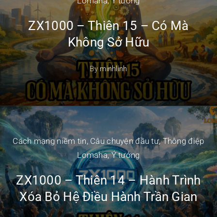
Lomaha
,
Ý tưởng
ZX1000 – Thiên 15 – Có Mà
Không Sở Hữu
By
minhlinh
Cách mạng niềm tin
,
Câu chuyện đầu tư
,
Thông điệp
Lomaha
,
Ý tưởng
ZX1000 – Thiên 14 – Hành Trình
Xóa Bỏ Hệ Điều Hành Trần Gian