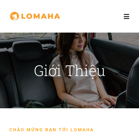
Skip
to
Toggl
content
Navig
Trang chủ
Giới thiệu
Giới Thiệu
Dịch vụ
Nhà đầu tư
Blog
CHÀO MỪNG BẠN TỚI LOMAHA