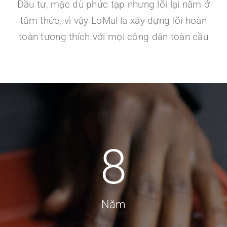
Đầu tư, mặc dù phức tạp nhưng lõi lại nằm ở
tâm thức, vì vậy LoMaHa xây dựng lõi hoàn
toàn tương thích với mọi công dân toàn cầu
8
Năm