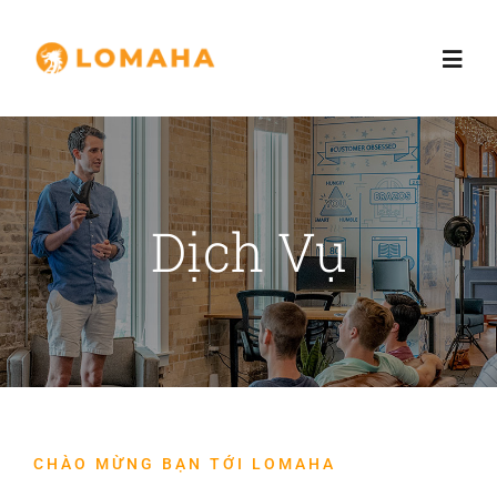
Skip
to
Toggl
content
Navig
Trang chủ
Giới thiệu
Dịch Vụ
Dịch vụ
Nhà đầu tư
Blog
CHÀO MỪNG BẠN TỚI LOMAHA