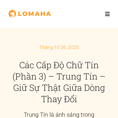
Skip
to
Toggl
content
Navig
Trang chủ
Tháng 10 26, 2025
Giới thiệu
Các Cấp Độ Chữ Tín
Dịch vụ
(Phần 3) – Trung Tín –
Giữ Sự Thật Giữa Dòng
Nhà đầu tư
Thay Đổi
Blog
Trung Tín là ánh sáng trong