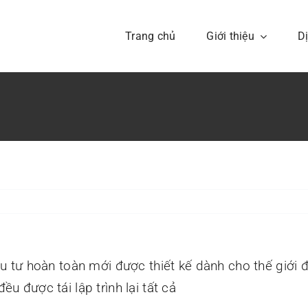
Trang chủ
Giới thiệu
D
Lịch sử
Văn hoá
ay đổi trò chơi tiền bạc
LoMaHa là đế chế của
Tầm nhìn sâu vào giao
thật
hức mới của Nhân loại
tư hoàn toàn mới được thiết kế dành cho thế giới đầ
ều được tái lập trình lại tất cả