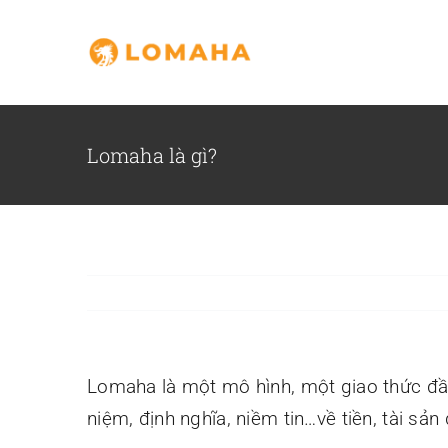
Skip
to
content
Lomaha là gì?
Đội ngũ
Những nhân vật không
Th
thể thiếu trong câu
& 
chuyện LoMaHa
t
Lomaha là một mô hình, một giao thức đầu 
niệm, định nghĩa, niềm tin…về tiền, tài sản đ