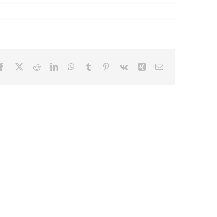
Facebook
X
Reddit
LinkedIn
WhatsApp
Tumblr
Pinterest
Vk
Xing
Email