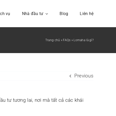
ịch vụ
Nhà đầu tư
Blog
Liên hệ
Trang chủ
»
FAQs
»
Lomaha là gì?
Câu hỏi thường gặp
 sự
Bạn có thể hỏi chúng tôi
Previous
bất kì câu hỏi nào
u tư tương lai, nơi mà tất cả các khái