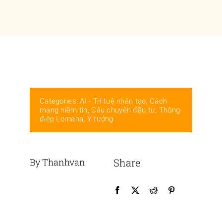
Liên hệ
Categories:
AI - Trí tuệ nhân tạo
,
Cách
mạng niềm tin
,
Câu chuyện đầu tư
,
Thông
điệp Lomaha
,
Ý tưởng
By Thanhvan
Share