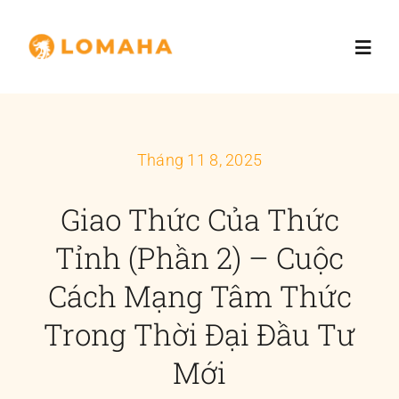
Skip
to
Toggl
content
Navig
Trang chủ
Tháng 11 8, 2025
Giới thiệu
Giao Thức Của Thức
Dịch vụ
Tỉnh (Phần 2) – Cuộc
Cách Mạng Tâm Thức
Nhà đầu tư
Trong Thời Đại Đầu Tư
Blog
Mới