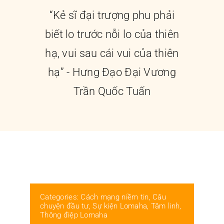
Liên hệ
“Kẻ sĩ đại trượng phu phải
biết lo trước nỗi lo của thiên
hạ, vui sau cái vui của thiên
hạ” - Hưng Đạo Đại Vương
Trần Quốc Tuấn
Categories:
Cách mạng niềm tin
,
Câu
chuyện đầu tư
,
Sự kiện Lomaha
,
Tâm linh
,
Thông điệp Lomaha