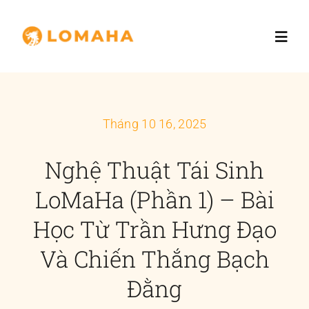
Skip
to
Toggl
content
Navig
Trang chủ
Tháng 10 16, 2025
Giới thiệu
Nghệ Thuật Tái Sinh
Dịch vụ
LoMaHa (Phần 1) – Bài
Học Từ Trần Hưng Đạo
Nhà đầu tư
Và Chiến Thắng Bạch
Blog
Đằng