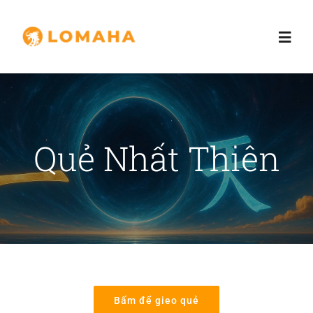
Skip
to
Toggl
content
Navig
Trang chủ
Giới thiệu
Quẻ Nhất Thiên
Dịch vụ
Nhà đầu tư
Blog
Bấm để gieo quẻ