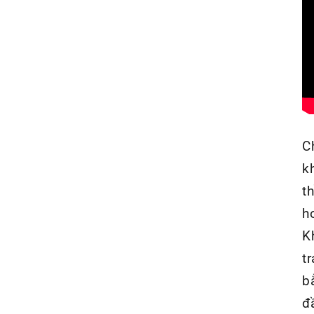
C
k
t
h
K
t
b
đ