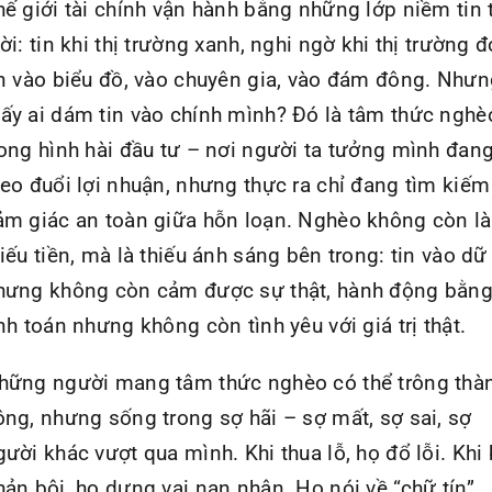
hế giới tài chính vận hành bằng những lớp niềm tin
ời: tin khi thị trường xanh, nghi ngờ khi thị trường đ
in vào biểu đồ, vào chuyên gia, vào đám đông. Nhưn
ấy ai dám tin vào chính mình? Đó là tâm thức nghè
rong hình hài đầu tư – nơi người ta tưởng mình đan
heo đuổi lợi nhuận, nhưng thực ra chỉ đang tìm kiếm
ảm giác an toàn giữa hỗn loạn. Nghèo không còn là
hiếu tiền, mà là thiếu ánh sáng bên trong: tin vào dữ 
hưng không còn cảm được sự thật, hành động bằn
ính toán nhưng không còn tình yêu với giá trị thật.
hững người mang tâm thức nghèo có thể trông thà
ông, nhưng sống trong sợ hãi – sợ mất, sợ sai, sợ
gười khác vượt qua mình. Khi thua lỗ, họ đổ lỗi. Khi 
hản bội, họ dựng vai nạn nhân. Họ nói về “chữ tín”