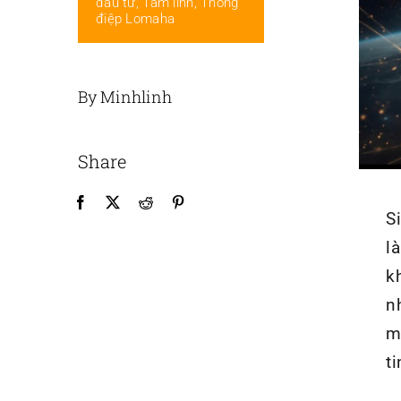
đầu tư
,
Tâm linh
,
Thông
điệp Lomaha
By Minhlinh
Share
S
l
k
n
m
t