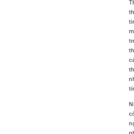
T
th
t
m
t
t
c
t
n
t
N
c
n
p