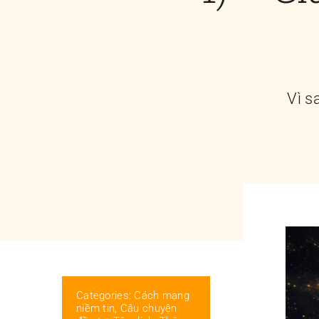
Vì s
Categories:
Cách mạng
niềm tin
,
Câu chuyện