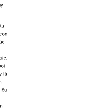
uy
 tư
 con
lúc
xúc.
soi
y là
h
biểu
ản