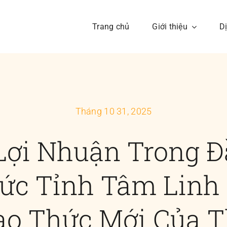
Trang chủ
Giới thiệu
D
Lịch sử
Văn hoá
Tháng 10 31, 2025
ay đổi trò chơi tiền bạc
LoMaHa là đế chế của
Lợi Nhuận Trong 
Tầm nhìn sâu vào giao
thật
hức mới của Nhân loại
ức Tỉnh Tâm Linh
iao Thức Mới Của T