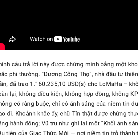
hính câu trả lời này được chứng minh bằng một kh
hắc phi thường. “Dương Công Thọ”, nhà đầu tư thiê
hần, đã trao 1.160.235,10 USD(s) cho LoMaHa – kh
oàn lại, không điều kiện, không hợp đồng, không KP
hông có ràng buộc, chỉ có ánh sáng của niềm tin đ
rao đi. Khoảnh khắc ấy, chữ Tín thật được chứng thự
ằng hành động; Vũ trụ như ghi lại một “Khối ánh sá
ầu tiên của Giao Thức Mới — nơi niềm tin trở thành t