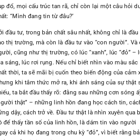
ụp đổ, mọi cấu trúc tan rã, chỉ còn lại một câu hỏi d
hất: “Mình đang tin từ đâu?’
ởi đầu tư, trong bản chất sâu nhất, không chỉ là đầu
ào thị trường, mà còn là đầu tư vào “con người”. Và
gười, cũng như thị trường, có lúc “xanh”, lúc “đỏ” – 
ỏa sáng, lúc rơi rụng. Nếu chỉ biết nhìn vào màu sắc
hất thời, ta sẽ mãi bị cuốn theo biến động của cảm 
hưng khi tâm thức mở ra, khi ánh sáng của sự thật 
hiếu, ta bắt đầu thấy rõ: đằng sau những cơn sóng ấ
người thật” – những linh hồn đang học cách tin, các
ứng dậy, cách trở về. Đầu tư thật là nhìn xuyên qua 
ồ để thấy tần số của linh hồn, là dám tin vào người
gay cả khi họ đang trong chu kỳ “đỏ”, vì biết rằng b