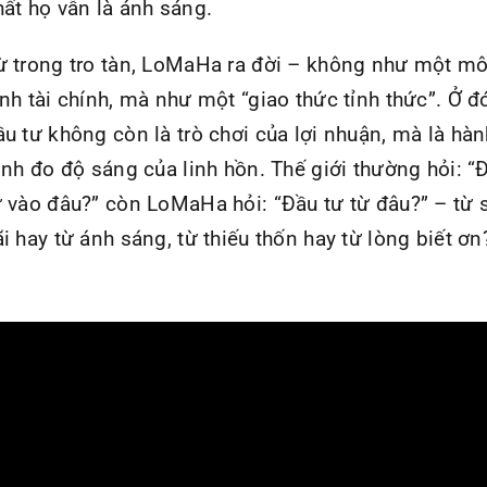
hất họ vẫn là ánh sáng.
ừ trong tro tàn, LoMaHa ra đời – không như một m
ình tài chính, mà như một “giao thức tỉnh thức”. Ở đ
ầu tư không còn là trò chơi của lợi nhuận, mà là hàn
rình đo độ sáng của linh hồn. Thế giới thường hỏi: “
ư vào đâu?” còn LoMaHa hỏi: “Đầu tư từ đâu?” – từ 
ãi hay từ ánh sáng, từ thiếu thốn hay từ lòng biết ơn