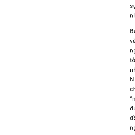
s
n
B
v
n
t
n
N
c
“
đ
đ
n