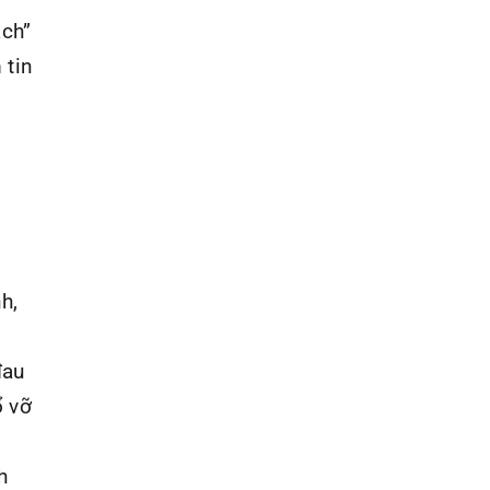
ạch”
 tin
h,
đau
ổ vỡ
n
h