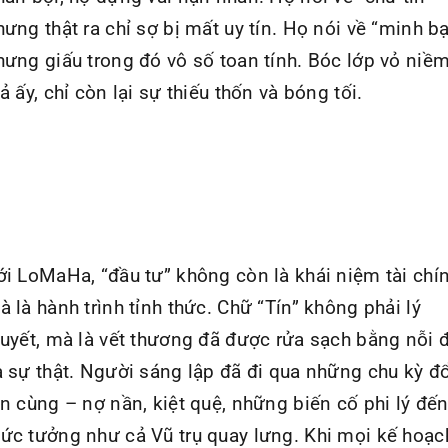
hưng thật ra chỉ sợ bị mất uy tín. Họ nói về “minh b
hưng giấu trong đó vô số toan tính. Bóc lớp vỏ niềm
ả ấy, chỉ còn lại sự thiếu thốn và bóng tối.
ới LoMaHa, “đầu tư” không còn là khái niệm tài chín
à là hành trình tỉnh thức. Chữ “Tín” không phải lý
huyết, mà là vết thương đã được rửa sạch bằng nỗi 
à sự thật. Người sáng lập đã đi qua những chu kỳ đ
ận cùng – nợ nần, kiệt quệ, những biến cố phi lý đế
ức tưởng như cả Vũ trụ quay lưng. Khi mọi kế hoạc