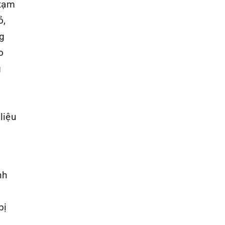
 tạm
ỏ,
g
o
g
liệu
g
nh
bị