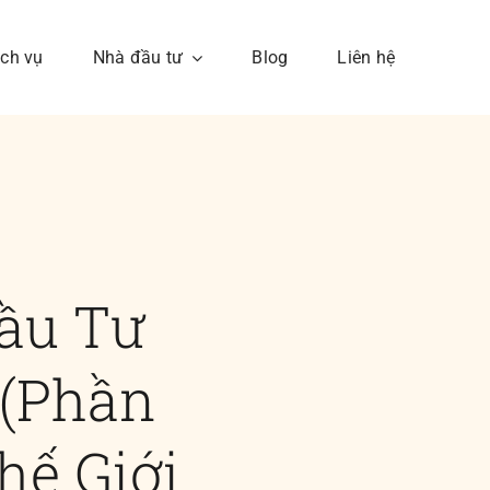
ịch vụ
Nhà đầu tư
Blog
Liên hệ
Câu hỏi thường gặp
 sự
Bạn có thể hỏi chúng tôi
Đầu Tư
bất kì câu hỏi nào
 (Phần
hế Giới