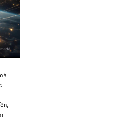
 mà
c
iền,
ềm